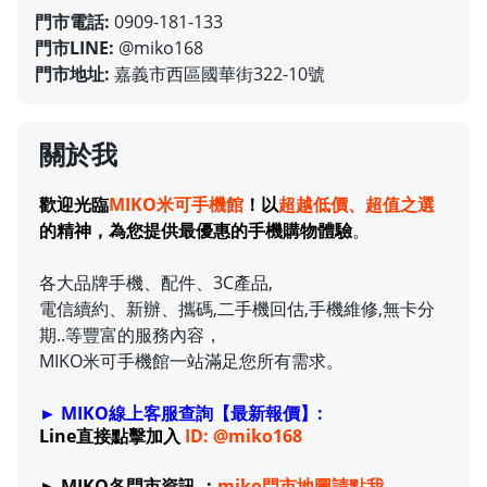
門市電話:
0909-181-133
門市LINE:
@miko168
門市地址:
嘉義市西區國華街322-10號
關於我
歡迎光臨
MIKO米可手機館
！以
超越低價、超值之選
的精神，為您提供最優惠的手機購物體驗
。
各大品牌手機、配件、3C產品,
電信續約、新辦、攜碼,二手機回估,手機維修,無卡分
期..等豐富的服務內容，
MIKO米可手機館一站滿足您所有需求。
► MIKO線上客服查詢【最新報價】:
Line直接點擊加入
ID: @miko168
► MIKO各門市資訊 ：
miko門市地圖請點我