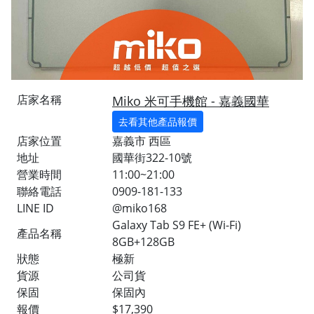
店家名稱
Miko 米可手機館 - 嘉義國華
去看其他產品報價
店家位置
嘉義市 西區
地址
國華街322-10號
營業時間
11:00~21:00
聯絡電話
0909-181-133
LINE ID
@miko168
Galaxy Tab S9 FE+ (Wi-Fi)
產品名稱
8GB+128GB
狀態
極新
貨源
公司貨
保固
保固內
報價
$17,390