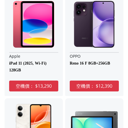
Apple
OPPO
iPad 11 (2025, Wi-Fi)
Reno 16 F 8GB+256GB
128GB
空機價：
$13,290
空機價：
$12,390