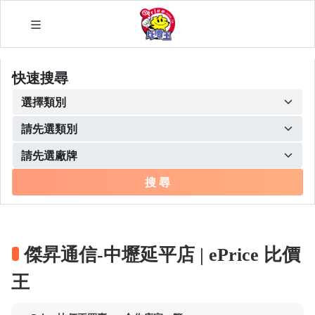
快速搜尋
搜 尋
傑昇通信-中壢延平店 | ePrice 比價
王