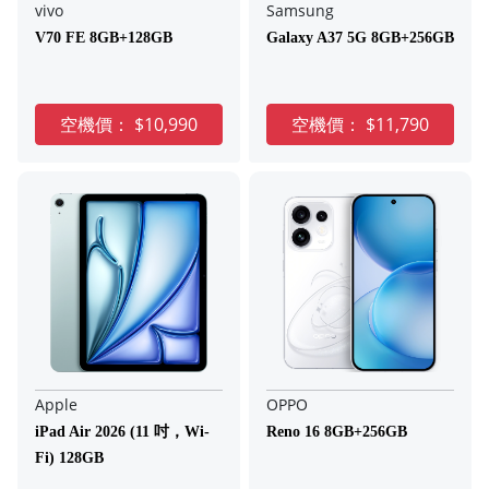
vivo
Samsung
V70 FE 8GB+128GB
Galaxy A37 5G 8GB+256GB
空機價：
$10,990
空機價：
$11,790
Apple
OPPO
iPad Air 2026 (11 吋，Wi-
Reno 16 8GB+256GB
Fi) 128GB