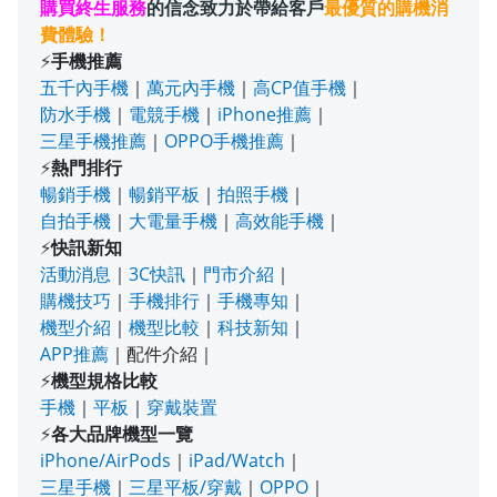
購買終生服務
的信念致力於帶給客戶
最優質的購機消
費體驗！
⚡
手機推薦
五千內手機
｜
萬元內手機
｜
高CP值手機
｜
防水手機
｜
電競手機
｜
iPhone推薦
｜
三星手機推薦
｜
OPPO手機推薦
｜
⚡
熱門排行
暢銷手機
｜
暢銷平板
｜
拍照手機
｜
自拍手機
｜
大電量手機
｜
高效能手機
｜
⚡
快訊新知
活動消息
｜
3C快訊
｜
門市介紹
｜
購機技巧
｜
手機排行
｜
手機專知
｜
機型介紹
｜
機型比較
｜
科技新知
｜
APP推薦
｜
配件介紹
｜
⚡
機型規格比較
手機
｜
平板
｜
穿戴裝置
⚡
各大品牌機型一覽
iPhone/AirPods
｜
iPad/Watch
｜
三星手機
｜
三星平板/穿戴
｜
OPPO
｜