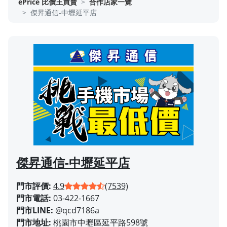
ePrice 比價王買賣
合作店家一覽
傑昇通信-中壢延平店
傑昇通信-中壢延平店
門市評價:
4.9
(7539)
門市電話:
03-422-1667
門市LINE:
@qcd7186a
門市地址:
桃園市中壢區延平路598號