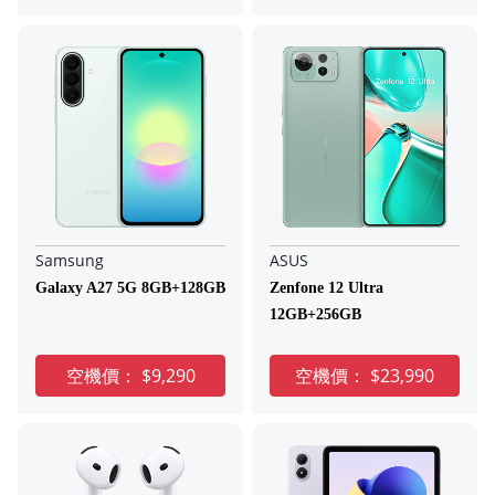
Samsung
ASUS
Galaxy A27 5G 8GB+128GB
Zenfone 12 Ultra
12GB+256GB
空機價：
$9,290
空機價：
$23,990