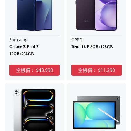
Samsung
OPPO
Galaxy Z Fold 7
Reno 16 F 8GB+128GB
12GB+256GB
空機價：
$43,990
空機價：
$11,290