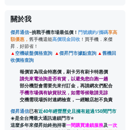
關於我
傑昇通信
~挑戰手機市場最低價！
門號續約/攜碼
享高
額優惠，
舊手機
還能
高價現金回收
！
買手機
．
來傑
昇
．好節省！
▲
空機破盤價格查詢
▲
傑昇門市據點查詢
▲
舊機回
收價格查詢
報價皆為現金特惠價，刷卡另有刷卡特惠價
請先來電洽詢是否有貨，以避免您白跑一趟
部分機型會需要先來付訂金，再請網友們配合
手機市場偶有缺貨狀況，如需等候敬請見諒
交機需現場拆封連網檢查，一經離店恕不負責
傑昇通信
已有
近40年經營歷史且擁有超過150間門市
☀️是全台灣最大通訊連鎖門市⭐
這麼多年來傑昇始終抱持著
一間購買連鎖服務
及
一次