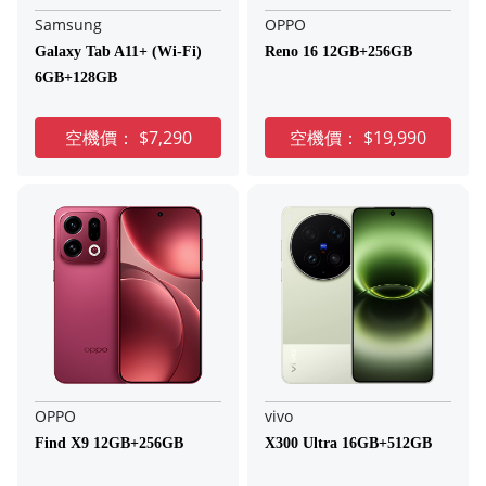
Samsung
OPPO
Galaxy Tab A11+ (Wi-Fi)
Reno 16 12GB+256GB
6GB+128GB
空機價：
$7,290
空機價：
$19,990
OPPO
vivo
Find X9 12GB+256GB
X300 Ultra 16GB+512GB