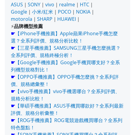
ASUS
｜
SONY
｜
vivo
｜
realme
｜
HTC
｜
Google
｜
小米/紅米
｜
POCO
｜
NOKIA
｜
motorola
｜
SHARP
｜
HUAWEI
｜
⚡
品牌機型推薦
☛
【iPhone手機推薦】Apple蘋果iPhone手機怎麼
選？全系列評價、規格分析比較！
☛
【三星手機推薦】SAMSUNG三星手機怎麼挑選？
全系列評價、規格終極分析！
☛
【Google手機推薦】Google手機買哪支好？全系
列機型規格對比！
☛
【OPPO手機推薦】OPPO手機怎麼挑？全系列評
價、規格總彙整！
☛
【vivo手機推薦】vivo手機選哪台？全系列評價、
規格分析比較！
☛
【華碩手機推薦】ASUS手機買哪款好？全系列最新
評價、規格分析彙整！
☛
【ROG手機推薦】ROG電競遊戲機買哪台？全系列
特色盤點！
☛
【SONY手機推薦】SONY手機買哪台？全系列評