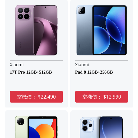
Xiaomi
Xiaomi
17T Pro 12GB+512GB
Pad 8 12GB+256GB
空機價：
$22,490
空機價：
$12,990