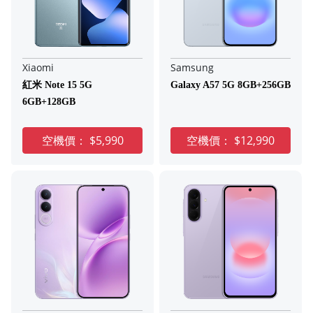
Xiaomi
Samsung
紅米 Note 15 5G
Galaxy A57 5G 8GB+256GB
6GB+128GB
空機價：
$5,990
空機價：
$12,990