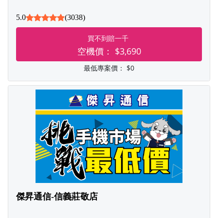
5.0
(3038)
買不到賠一千
空機價：
$3,690
最低專案價：
$0
傑昇通信-信義莊敬店