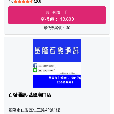
4.6
(268)
買不到賠一千
空機價：
$3,680
最低專案價：
$0
百發通訊-基隆廟口店
基隆市仁愛區仁三路49號1樓