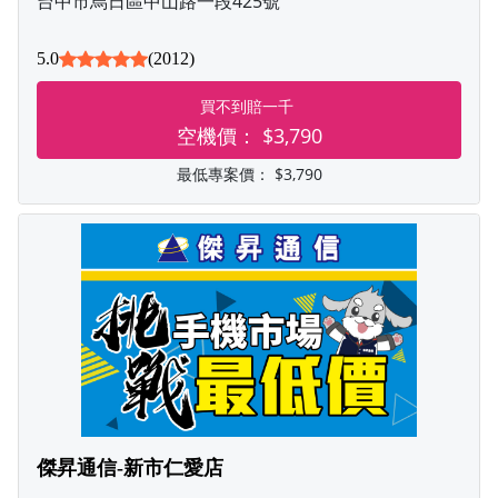
台中市烏日區中山路一段425號
5.0
(2012)
買不到賠一千
空機價：
$3,790
最低專案價：
$3,790
傑昇通信-新市仁愛店