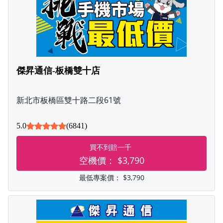
傑昇通信-板橋雙十店
新北市板橋區雙十路二段61號
5.0
(6841)
買不到賠一千
空機價：
$3,790
最低專案價：
$3,790