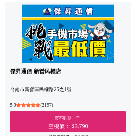
傑昇通信-新營民權店
台南市新營區民權路25之1號
5.0
(2157)
買不到賠一千
空機價：
$3,790