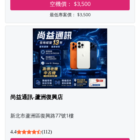
空機價：
$3,500
最低專案價：
$3,500
尚益通訊-蘆洲復興店
新北市蘆洲區復興路77號1樓
4.4
(112)