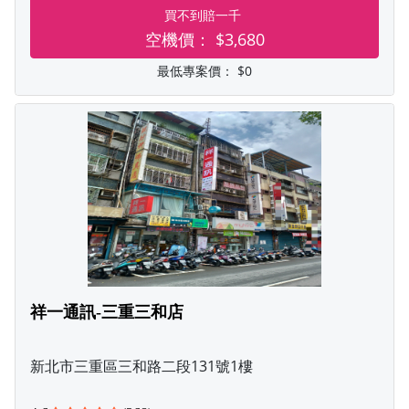
買不到賠一千
空機價：
$3,680
最低專案價：
$0
祥一通訊-三重三和店
新北市三重區三和路二段131號1樓