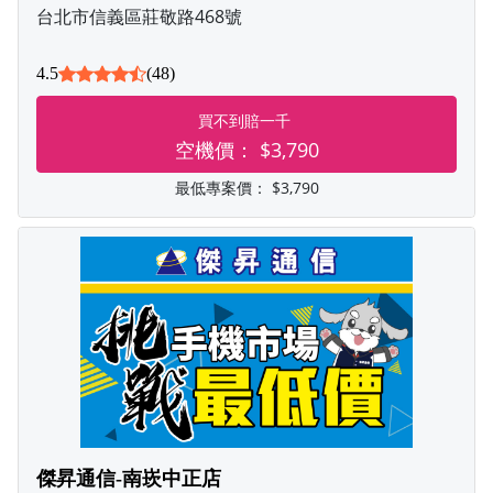
台北市信義區莊敬路468號
4.5
(48)
買不到賠一千
空機價：
$3,790
最低專案價：
$3,790
傑昇通信-南崁中正店