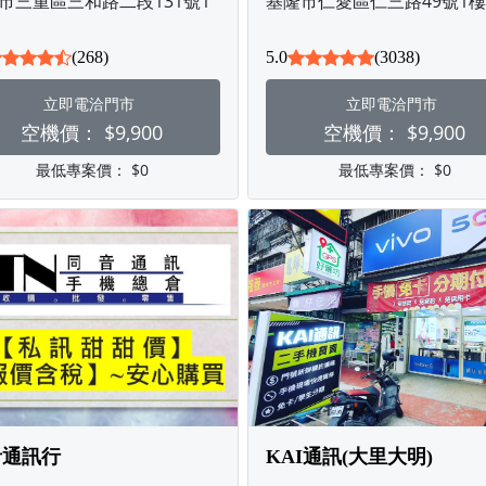
市三重區三和路二段131號1
基隆市仁愛區仁三路49號1樓
(268)
5.0
(3038)
立即電洽門市
立即電洽門市
空機價：
$9,900
空機價：
$9,900
最低專案價：
$0
最低專案價：
$0
音通訊行
KAI通訊(大里大明)