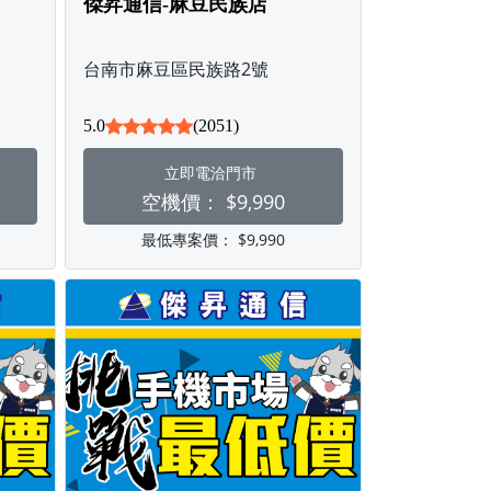
傑昇通信-麻豆民族店
台南市麻豆區民族路2號
5.0
(2051)
立即電洽門市
空機價：
$9,990
最低專案價：
$9,990