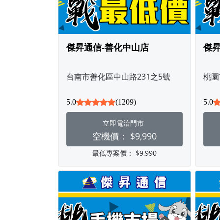
傑昇通信-善化中山店
傑昇
台南市善化區中山路231之5號
桃園
5.0
(1209)
5.0
立即電洽門市
空機價：
$9,990
最低專案價：
$9,990