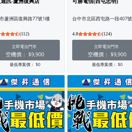
通訊-蘆洲復興店
可勝電信(西屯忠明)
市蘆洲區復興路77號1樓
台中市北區西屯路一段407號
(112)
4.8
(124)
立即電洽門市
立即電洽門市
空機價：
$9,900
空機價：
$9,900
最低專案價：
$0
最低專案價：
$0