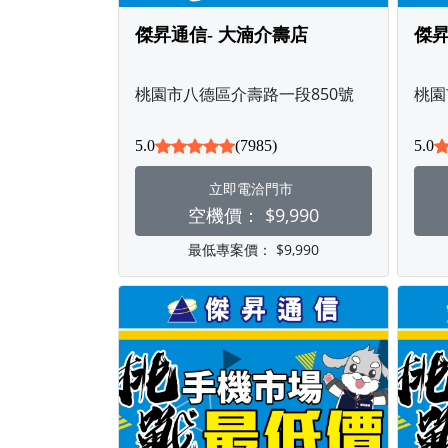
傑昇通信- 大湳介壽店
傑昇
桃園市八德區介壽路一段850號
桃園
5.0
(7985)
5.0
立即電洽門市
空機價：
$9,990
最低專案價：
$9,990