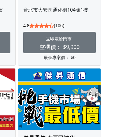
樓
台北市大安區通化街104號1樓
4.8
(106)
立即電洽門市
空機價：
$9,900
最低專案價：
$0