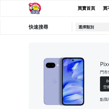
買賣首頁
買
快速搜尋
Pi
門市
8
空機
點我