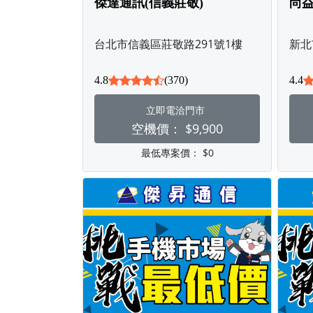
傑達通訊(信義莊敬)
尚益
台北市信義區莊敬路291號1樓
新北
4.8
(370)
4.4
立即電洽門市
空機價：
$9,900
最低專案價：
$0