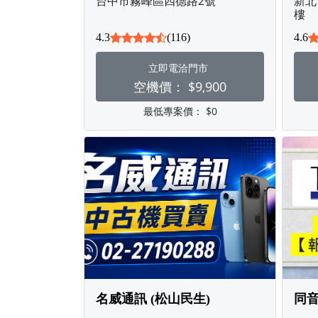
台中市霧峰區四德路2號
新北
樓
4.3
(116)
4.6
立即電洽門市
空機價：
$9,900
最低專案價：
$0
名威通訊 (松山民生)
同