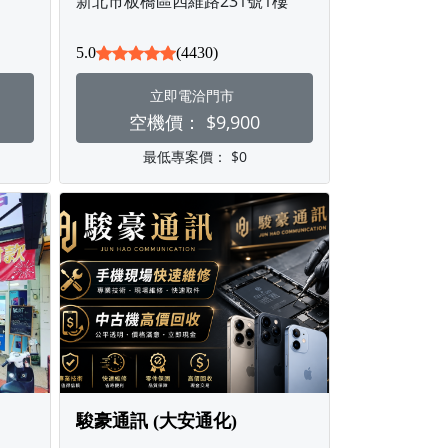
新北市板橋區四維路231號1樓
5.0
(4430)
立即電洽門市
空機價：
$9,900
最低專案價：
$0
駿豪通訊 (大安通化)