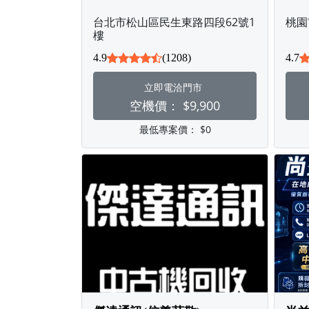
台北市松山區民生東路四段62號1
桃園
樓
4.9
(1208)
4.7
立即電洽門市
空機價：
$9,900
最低專案價：
$0