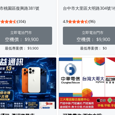
市桃園區復興路381號
台中市大里區大明路304號1
(104)
4.9
(96)
立即電洽門市
立即電洽門市
空機價：
$9,900
空機價：
$9,900
最低專案價：
$9,900
最低專案價：
$0