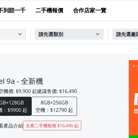
不到賠一千
二手機報價
合作店家一覽
xel 9a - 全新機
空機價:
$9,900
起
建議售價:
$16,490
GB+128GB
8GB+256GB
：$9900 起
空機：$12790 起
看產品介紹
去看二手機報價
$10,490
起