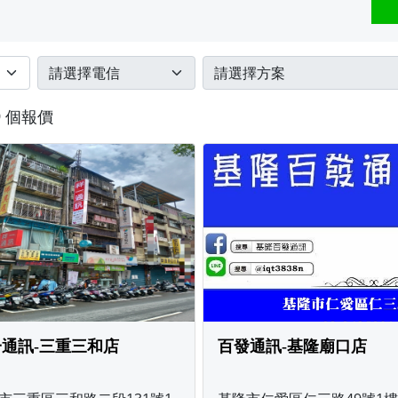
9 個報價
通訊-三重三和店
百發通訊-基隆廟口店