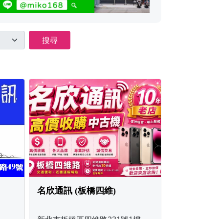
搜尋
名欣通訊 (板橋四維)